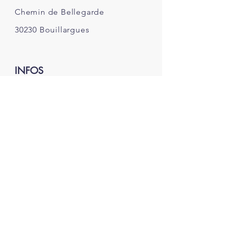
Chemin de Bellegarde
30230
Bouillargues
INFOS
FAQ
À Propos de nous
Nos
installations
SUIVEZ NOUS