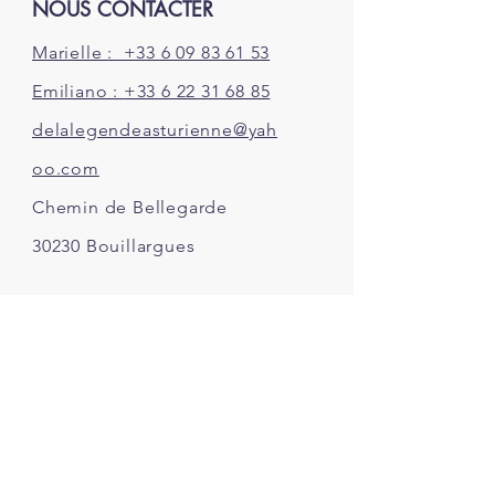
NOUS CONTACTER
Marielle : +33 6 09 83 61 53
Emiliano :
+33 6 22 31 68 85
delalegendeasturienne@yah
oo.com
Chemin de Bellegarde
30230
Bouillargues
INFOS
FAQ
À Propos de nous
Nos
installations