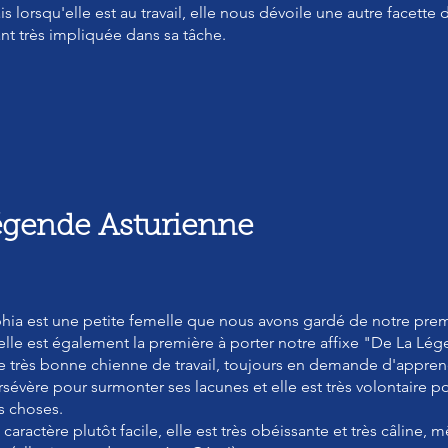
s lorsqu'elle est au travail, elle nous dévoile une autre facette
ant très impliquée dans sa tâche.
égende Asturienne
hia est une petite femelle que nous avons gardé de notre pre
 elle est également la première à porter notre affixe "De La Lég
e très bonne chienne de travail, toujours en demande d'apprendr
sévère pour surmonter ses lacunes et elle est très volontaire po
s choses.
caractère plutôt facile, elle est très obéissante et très
câline, m