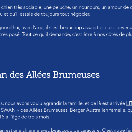
 chien très sociable, une peluche, un nounours, un amour de ch
tu et qu'il essaie de toujours tout négocier.
jourd'hui, avec l'âge, il s'est beaucoup assagit et il est deven
très
posé. Tout ce qu'il demande, c'est être à nos côtés de pl
wan des Allées Brumeuses
is, nous avons voulu agrandir la famille, et de là est arrivée
LI
t
SWAN
» des Allées Brumeuses, Berger Australien femelle, q
15 à l’âge de trois mois.
an est une chienne avec beaucoup de caractère. C'est notre fe