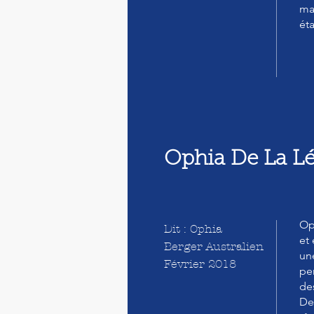
mai
ét
Ophia De La L
Op
Dit : Ophia
et
Berger Australien
un
Février 2018
per
de
De 