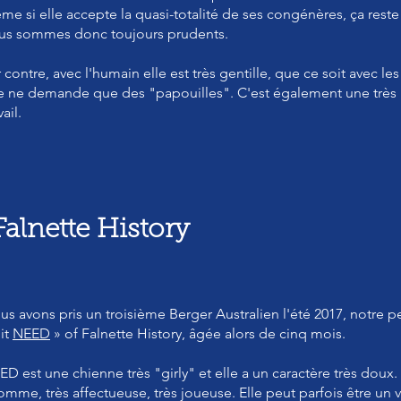
e si elle accepte la quasi-totalité de ses congénères, ça reste d
us sommes donc toujours prudents.
 contre, avec l'humain elle est très gentille, que ce soit avec le
le ne demande que des "
papouilles". C'est également une trè
vail.
alnette History
us avons pris un troisième Berger Australien l'été 2017, notre p
it
NEED
» of Falnette History, âgée alors de cinq mois.
D est une chienne très "girly" et elle a un caractère très doux.
omme, très affectueuse, très joueuse. Elle peut parfois être un