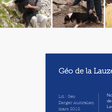
Géo de la Lauz
No
Dit : Géo
de
Berger Australien
La
mars 2012