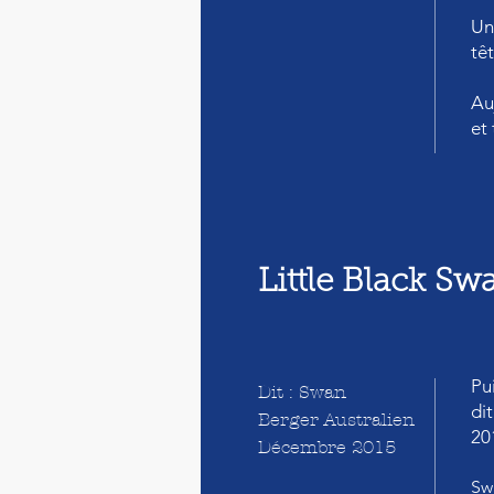
Un
tê
Au
et
Little Black S
Pu
Dit : Swan
di
Berger Australien
20
Décembre 2015
Sw