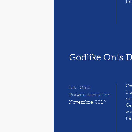
têt
Godlike Onis D
On
Dit : Onis
à 
Berger Australien
qu
Novembre 2017
Ce
vou
trè