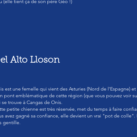
u (elle tient ça de son père Géo !)
el Alto Lloson
is est une femelle qui vient des Asturies (Nord de l'Espagne) et
un pont emblématique de cette région (que vous pouvez voir sur
i se trouve à Cangas de Onís.
tte petite chienne est très réservée, met du temps à faire confi
s avez gagné sa confiance, elle devient un vrai "pot de colle". E
s gentille.