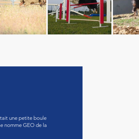
ait une petite boule
ui se nomme
GEO de la