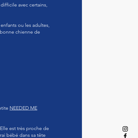
ifficile avec certains,
s enfants ou les adultes,
s bonne chienne de
etite
NEEDED ME
 Elle est très proche de
vrai bébé dans sa tête