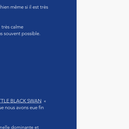
ien même si il est très
u très calme
us souvent possible.
TTLE BLACK SWAN
«
ue nous avons eue fin
melle dominante et