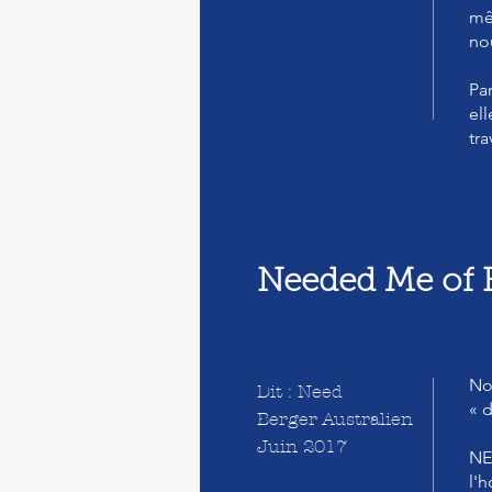
mêm
no
Par
el
tra
Needed Me of F
No
Dit : Need
« d
Berger Australien
Juin 2017
NEE
l'h