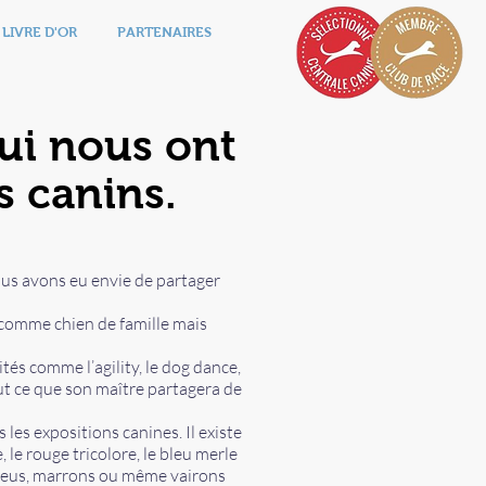
LIVRE D'OR
PARTENAIRES
qui nous ont
s canins.
nous avons eu envie de partager
r comme chien de famille mais
tés comme l’agility, le dog dance,
ut ce que son maître partagera de
les expositions canines. Il existe
, le rouge tricolore, le bleu merle
bleus, marrons ou même vairons