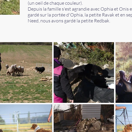
(un oeil de chaque couleur).
Depuis la famille s'est agrandie avec Ophia et Onis
gardé sur la portée d'Ophia, la petite Ravak et en s
Need, nous avons gardé la petite Redbak.