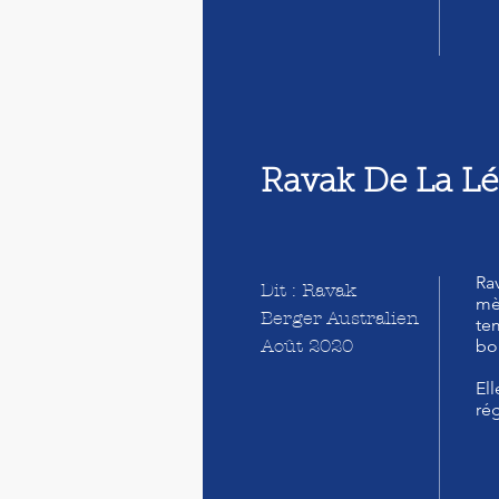
Ravak De La L
Rav
Dit : Ravak
mè
Berger Australien
tem
Août 2020
bo
Ell
rég