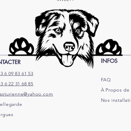
INFOS
TACTER
3 6 09 83 61 53
FAQ
3 6 22 31 68 85
À Propos de
asturienne@yahoo.com
Nos
installat
ellegarde
argues